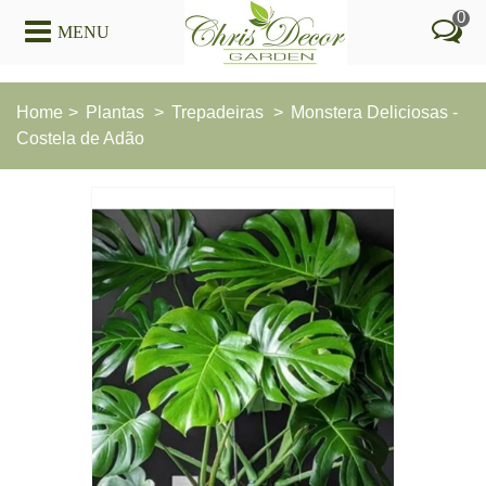
0
MENU
Home
>
Plantas
>
Trepadeiras
>
Monstera Deliciosas -
Costela de Adão