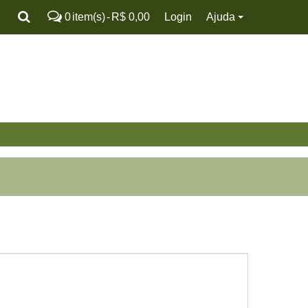
0
item(s)
-
R$ 0,00
Login
Ajuda