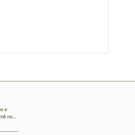
ós e
mê no...