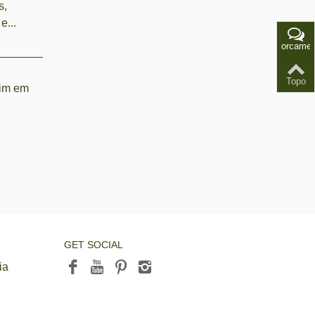
s,
e...
orcamen
Topo
dim em
GET SOCIAL
ia