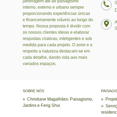
jardinagem até ao paisagismo
S
interno, externo e urbano sempre
D
proporcionando experiências únicas
e financeiramente viáveis ao longo do
A
tempo. Nossa proposta é dividir com
S
os nossos clientes ideias e elaborar
respostas criativas, inteligentes e sob
medida para cada projeto. O amor e o
respeito a natureza destacam-se em
cada detalhe, dando vida aos mais
variados espaços.
SOBRE NÓS
PAISAGI
»
Christiane Magalhães: Paisagismo,
»
Proje
Jardins e Feng Shui
»
Servi
residenc