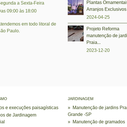
Plantas Ornamentai
egunda a Sexta-Feira
Arranjos Exclusivos 
as 09:00 às 18:00
2024-04-25
tendemos em todo litoral de
Projeto Reforma
ão Paulo.
manutenção de jar
Praia...
2023-12-20
SMO
JARDINAGEM
tos e execuções paisagísticas
»
Manutenção de jardins Pra
Grande -SP
ços de Jardinagem
ial
»
Manutenção de gramados