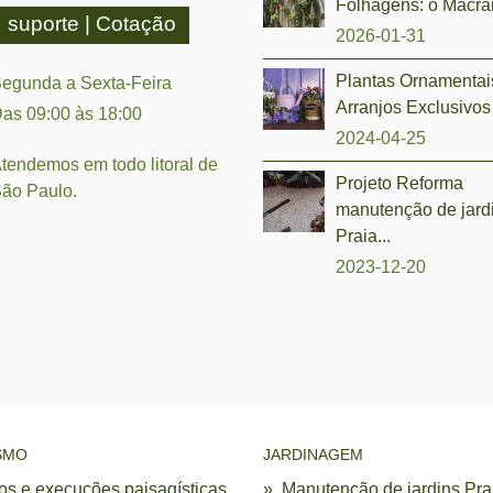
Folhagens: o Macra
suporte | Cotação
2026-01-31
Plantas Ornamentai
egunda a Sexta-Feira
Arranjos Exclusivos 
as 09:00 às 18:00
2024-04-25
tendemos em todo litoral de
Projeto Reforma
ão Paulo.
manutenção de jar
Praia...
2023-12-20
SMO
JARDINAGEM
tos e execuções paisagísticas
»
Manutenção de jardins Pra