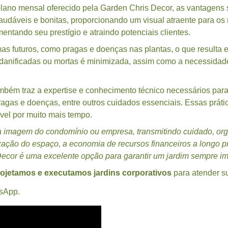
plano mensal oferecido pela Garden Chris Decor, as vantagens
audáveis e bonitas, proporcionando um visual atraente para os m
ntando seu prestígio e atraindo potenciais clientes.
s futuros, como pragas e doenças nas plantas, o que resulta 
 danificadas ou mortas é minimizada, assim como a necessidad
ambém traz a expertise e conhecimento técnico necessários para
ragas e doenças, entre outros cuidados essenciais. Essas prát
vel por muito mais tempo.
a imagem do condomínio ou empresa, transmitindo cuidado, org
zação do espaço, a economia de recursos financeiros a longo pr
ecor é uma excelente opção para garantir um jardim sempre im
ojetamos e executamos jardins corporativos
para atender s
sApp.