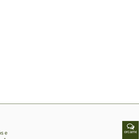
orcamen
ós e