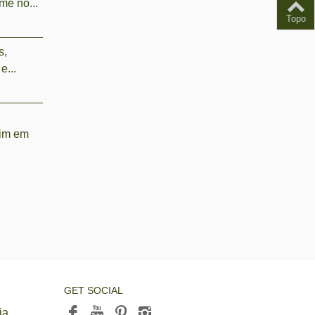
mê no...
Topo
s,
e...
dim em
GET SOCIAL
ia