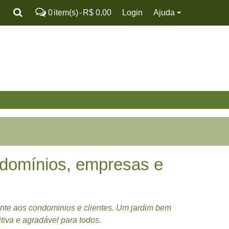
0
item(s)
-
R$ 0,00
Login
Ajuda
ndomínios, empresas e
te aos condominios e clientes. Um jardim bem
iva e agradável para todos.