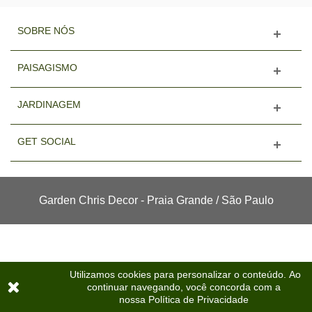
SOBRE NÓS
PAISAGISMO
JARDINAGEM
GET SOCIAL
Garden Chris Decor - Praia Grande / São Paulo
Utilizamos cookies para personalizar o conteúdo.
Ao
continuar navegando, você concorda com a
Atendimento Whatsapp
nossa
Política de Privacidade
Esquerda
Topo