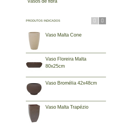
Vasos de fibra
PRODUTOS INDICADOS
Vaso Malta Cone
Vas
Vaso Floreira Malta
Vas
80x25cm
Vaso Bromélia 42x48cm
Vas
bor
R$ 
Vaso Malta Trapézio
Vas
R$ 