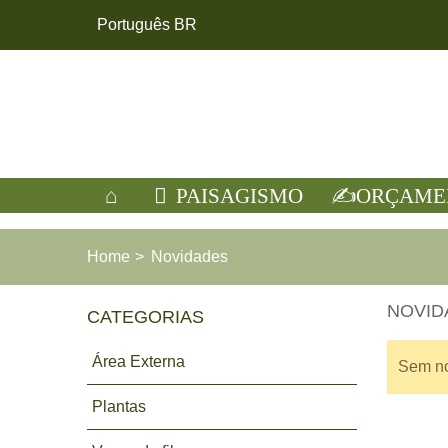
Português BR
PAISAGISMO
ORÇAME
Home
>
Novidades
NOVID
CATEGORIAS
Área Externa
Sem no
Plantas