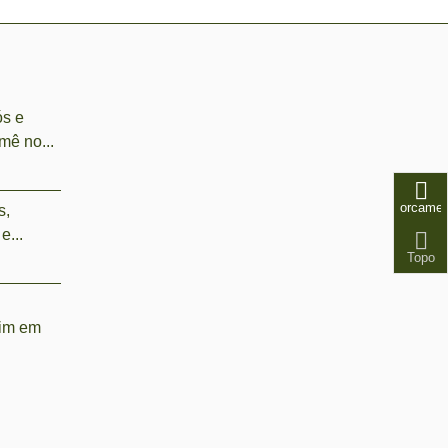
ós e
mê no...
orcamen
s,
e...
Topo
dim em