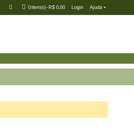
0
item(s)
-
R$ 0,00
Login
Ajuda