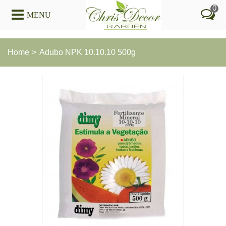
0
MENU
Home
>
Adubo NPK 10.10.10 500g