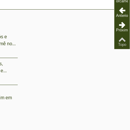
orcamen
Anterior
Próximo
ós e
mê no...
Topo
s,
e...
dim em