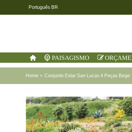
Português BR
PAISAGISMO
ORÇAME
Home
>
Conjunto Estar San Lucas 4 Peças Bege