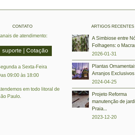
CONTATO
ARTIGOS RECENTES
anais de atendimento:
A Simbiose entre N
Folhagens: o Macra
suporte | Cotação
2026-01-31
Plantas Ornamentai
egunda a Sexta-Feira
Arranjos Exclusivos 
as 09:00 às 18:00
2024-04-25
tendemos em todo litoral de
Projeto Reforma
ão Paulo.
manutenção de jar
Praia...
2023-12-20